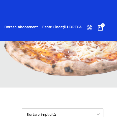
0
Doresc abonament
Pentru locații HORECA