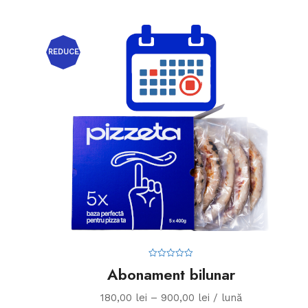
Acest
produs
REDUCE
are
mai
multe
RI!
variații.
Opțiunile
pot
fi
alese
în
pagina
produsului.
0
Abonament bilunar
d
i
n
180,00
lei
–
900,00
lei
/ lună
5