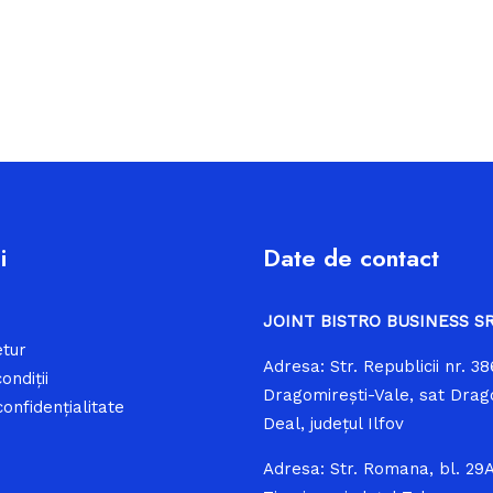
i
Date de contact
JOINT BISTRO BUSINESS S
etur
Adresa: Str. Republicii nr. 3
ondiții
Dragomireşti-Vale, sat Drag
confidențialitate
Deal, judeţul Ilfov
Adresa: Str. Romana, bl. 29A