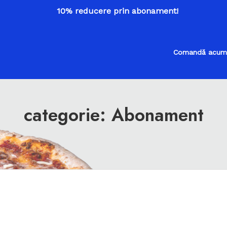
10% reducere prin abonament!
Comandă acum
categorie:
Abonament