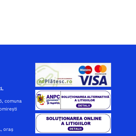
RL
86, comuna
omirești
, oraș