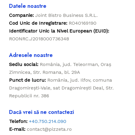
Datele noastre
Companie:
Joint Bistro Business S.R.L.
Cod Unic de Inregistrare:
RO40169190
Identificator Unic la Nivel European (EUID):
ROONRC.J2018000736348
Adresele noastre
Sediu social:
România, jud. Teleorman, Oraș
Zimnicea, Str. Romana, bl. 29A
Punct de lucru:
România, jud. Ilfov, comuna
Dragomirești-Vale, sat Dragomirești Deal, Str.
Republicii nr. 386
Dacă vrei să ne contactezi
Telefon:
+40.750.214.090
E-mail:
contact@pizzeta.ro